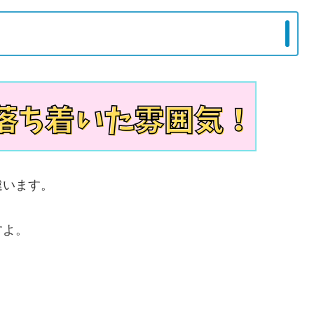
違います。
すよ。