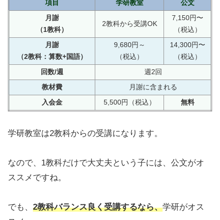
項目
学研教室
公文
月謝
7,150円〜
2教科から受講OK
（1教科）
（税込）
月謝
9,680円～
14,300円〜
（2教科：算数+国語）
（税込）
（税込）
回数/週
週2回
教材費
月謝に含まれる
入会金
5,500円（税込）
無料
学研教室は2教科からの受講になります。
なので、1教科だけで大丈夫という子には、公文がオ
ススメですね。
でも、
2教科バランス良く受講するなら、
学研がオス